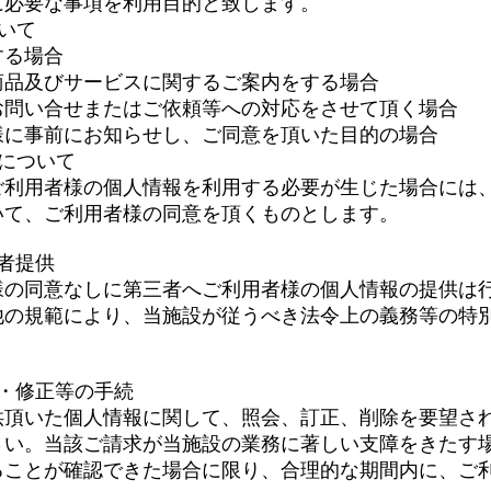
に必要な事項を利用目的と致します。
いて
する場合
商品及びサービスに関するご案内をする場合
お問い合せまたはご依頼等への対応をさせて頂く場合
様に事前にお知らせし、ご同意を頂いた目的の場合
について
ご利用者様の個人情報を利用する必要が生じた場合には
いて、ご利用者様の同意を頂くものとします。
者提供
様の同意なしに第三者へご利用者様の個人情報の提供は
他の規範により、当施設が従うべき法令上の義務等の特
。
・修正等の手続
供頂いた個人情報に関して、照会、訂正、削除を要望さ
さい。当該ご請求が当施設の業務に著しい支障をきたす
ることが確認できた場合に限り、合理的な期間内に、ご