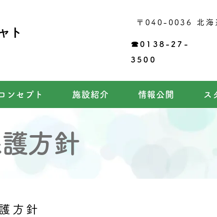
​〒040-0036
北海
ャト
☎0138-27-
3500
コンセプト
施設紹介
情報公開
ス
保護方針
護方針